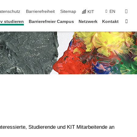
suc
atenschutz
Barrierefreiheit
Sitemap
EN
KIT
Star
iv studieren
Barrierefreier Campus
Netzwerk
Kontakt
teressierte, Studierende und KIT Mitarbeitende an